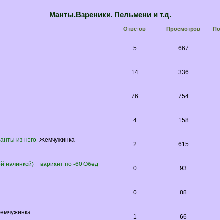
Манты.Вареники. Пельмени и т.д.
Ответов
Просмотров
По
5
667
14
336
76
754
4
158
анты из него
Жемчужинка
2
615
й начинкой) + вариант по -60 Обед
0
93
0
88
емчужинка
1
66