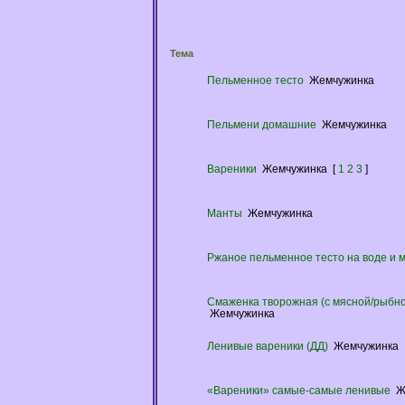
Тема
Пельменное тесто
Жемчужинка
Пельмени домашние
Жемчужинка
Вареники
Жемчужинка
[
1
2
3
]
Манты
Жемчужинка
Ржаное пельменное тесто на воде и м
Смаженка творожная (с мясной/рыбно
Жемчужинка
Ленивые вареники (ДД)
Жемчужинка
«Вареники» самые-самые ленивые
Ж