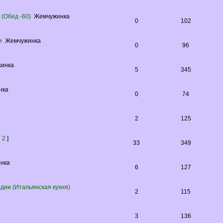
(Обед -60)
Жемчужинка
0
102
и
Жемчужинка
0
96
инка
5
345
нка
0
74
2
125
1
2
]
33
349
нка
6
127
рдии (Итальянская кухня)
2
115
3
136