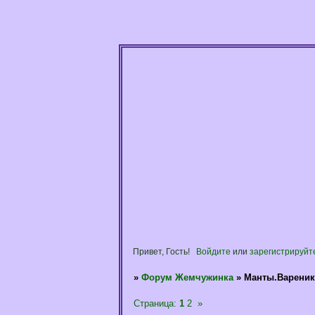
Привет, Гость!
Войдите
или
зарегистрируйт
»
Форум Жемчужинка
»
Манты.Вареники
Страница:
1
2
»