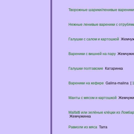
Творожные шарики/ленивые вареники 
Нежные ленивые вареники с отрубям
Галушки с салом и картошкой
Жемчуж
Вареники с вишней на пару
Жемчужи
Галушки полтавские
Катаринка
Вареники на кефире
Galina-malina
[
Манты с мясом и картошкой
Жемчужи
Malfatti или зелёные клёцки из Ломба
Жемчужинка
Равиоли из мяса
Tarra