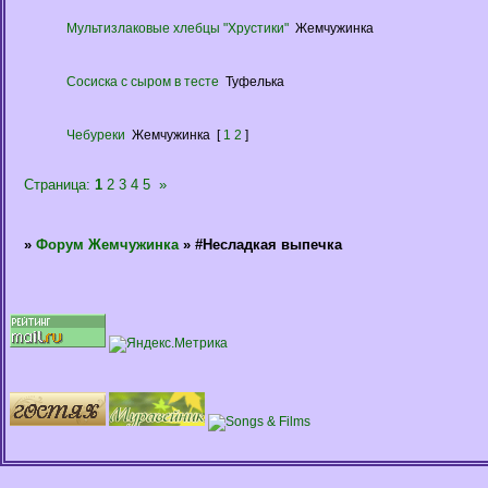
Мультизлаковые хлебцы "Хрустики"
Жемчужинка
Сосиска с сыром в тесте
Туфелька
Чебуреки
Жемчужинка
[
1
2
]
Страница:
1
2
3
4
5
»
»
Форум Жемчужинка
»
#Несладкая выпечка