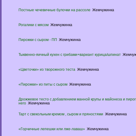
Постные чечевичные булочки на рассоле
Жемчужинка
Рогалики с мясом
Жемчужинка
Пирожки с сыром - ПП
Жемчужинка
Тыквенно-яичный кухен с грибами+вариант курица/шпинат
Жемчуж
«Цветочки» из творожного теста
Жемчужинка
«Пирожки» из питы с сыром
Жемчужинка
Дрожжевое тесто с добавлением манной крупы и майонеза и пирог
него
Жемчужинка
Тарт с свекольным кремом , сыром и пряностями
Жемчужинка
«Горчичные лепешки или лже-лаваш»
Жемчужинка