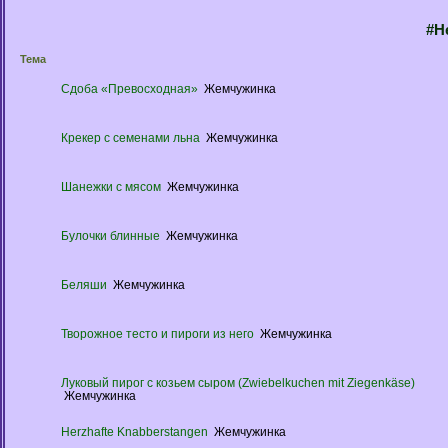
#Н
Тема
Сдоба «Превосходная»
Жемчужинка
Крекер с семенами льна
Жемчужинка
Шанежки с мясом
Жемчужинка
Булочки блинные
Жемчужинка
Беляши
Жемчужинка
Творожное тесто и пироги из него
Жемчужинка
Луковый пирог с козьем сыром (Zwiebelkuchen mit Ziegenkäse)
Жемчужинка
Herzhafte Knabberstangen
Жемчужинка