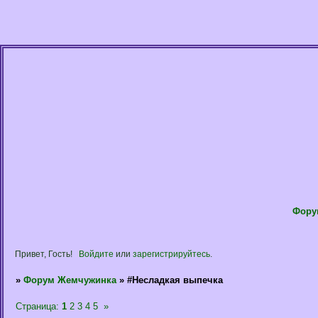
Фору
Привет, Гость!
Войдите
или
зарегистрируйтесь
.
»
Форум Жемчужинка
»
#Несладкая выпечка
Страница:
1
2
3
4
5
»