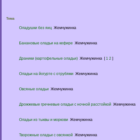
Тема
Оладушки без яиц
Жемчужинка
Банановые оладьи на кефире
Жемчужинка
Драники (картофельные оладьи)
Жемчужинка
[
1
2
]
Оладьи на йогурте с отрубями
Жемчужинка
Овсяные оладьи
Жемчужинка
Дрожжевые гречневые оладьи с ночной расстойкой
Жемчужинка
Оладьи из тыквы и моркови
Жемчужинка
Творожные оладьи с овсянкой
Жемчужинка