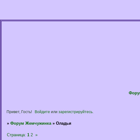
Фору
Привет, Гость!
Войдите
или
зарегистрируйтесь
.
»
Форум Жемчужинка
»
Оладьи
Страница:
1
2
»