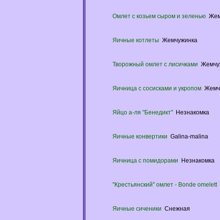
Омлет с козьем сыром и зеленью
Жем
Яичные котлеты
Жемчужинка
Творожный омлет с лисичками
Жемчу
Яичница с сосисками и укропом
Жемч
Яйцо а-ля "Бенедикт"
Незнакомка
Яичные конвертики
Galina-malina
Яичница с помидорами
Незнакомка
''Крестьянский'' омлет - Bonde omelett
Яичные сиченики
Снежная