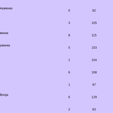
чужинка
0
82
3
105
жинка
8
115
ужинка
5
103
1
104
6
168
1
97
Borga
6
129
2
83