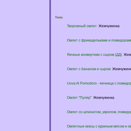
Тема
Творожный омлет
Жемчужинка
Омлет с фрикадельками и помидорам
Яичные конвертики с сыром (ДД)
Жем
Омлет с бананом и сыром
Жемчужин
Uova Al Pomodoro - яичница с помидо
Омлет "Пуляр"
Жемчужинка
Омлет со шпинатом, укропом, помид
Омлетные кексы с куриным мясом и 