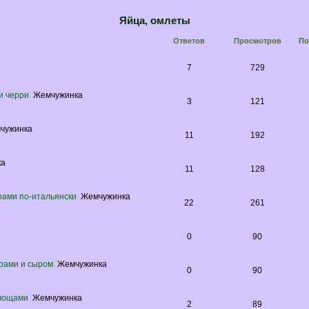
Яйца, омлеты
Ответов
Просмотров
По
7
729
и черри
Жемчужинка
3
121
чужинка
11
192
ка
11
128
рами по-итальянски
Жемчужинка
22
261
0
90
орами и сыром
Жемчужинка
0
90
овощами
Жемчужинка
2
89