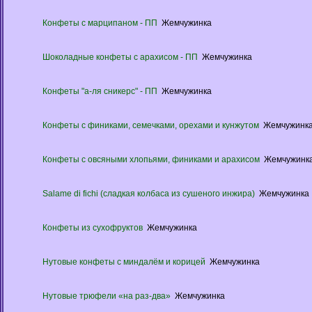
Конфеты с марципаном - ПП
Жемчужинка
Шоколадные конфеты с арахисом - ПП
Жемчужинка
Конфеты "а-ля сникерс" - ПП
Жемчужинка
Конфеты с финиками, семечками, орехами и кунжутом
Жемчужинк
Конфеты с овсяными хлопьями, финиками и арахисом
Жемчужинк
Salame di fichi (сладкая колбаса из сушеного инжира)
Жемчужинка
Конфеты из сухофруктов
Жемчужинка
Нутовые конфеты с миндалём и корицей
Жемчужинка
Нутовые трюфели «на раз-два»
Жемчужинка