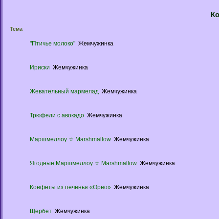
К
Тема
"Птичье молоко"
Жемчужинка
Ириски
Жемчужинка
Жевательный мармелад
Жемчужинка
Трюфели с авокадо
Жемчужинка
Маршмеллоу ☆ Marshmallow
Жемчужинка
Ягодные Маршмеллоу ☆ Marshmallow
Жемчужинка
Конфеты из печенья «Орео»
Жемчужинка
Щербет
Жемчужинка