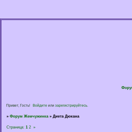
Фору
Привет, Гость!
Войдите
или
зарегистрируйтесь
.
»
Форум Жемчужинка
»
Диета Дюкана
Страница:
1
2
»