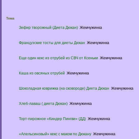
Тема
Зефир творожный (Диета Дюкан)
Жемчужинка
Французские тосты для диеты Дюкан
Жемчужинка
Еще один кекс из отрубей из СВЧ от Ксеньки
Жемчужинка
Каша из овсяных отрубей
Жемчужинка
Шоколадная коврижка (на сковороде) Диета Дюкан
Жемчужинка
Хлеб-лаваш ( диета Дюкан)
Жемчужинка
Торт-пирожное «Киндер Пингви» (ДД)
Жемчужинка
«Апельсиновый» кекс с маком по Дюкану
Жемчужинка