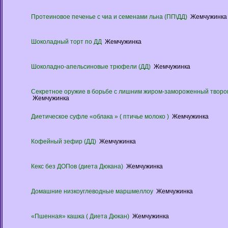
Протеиновое печенье с чиа и семенами льна (ПП\ДД)
Жемчужинка
Шоколадный торт по ДД
Жемчужинка
Шоколадно-апельсиновые трюфели (ДД)
Жемчужинка
Секретное оружие в борьбе с лишним жиром-замороженный творо
Жемчужинка
Диетическое суфле «облака » ( птичье молоко )
Жемчужинка
Кофейный зефир (ДД)
Жемчужинка
Кекс без ДОПов (диета Дюкана)
Жемчужинка
Домашние низкоуглеводные маршмеллоу
Жемчужинка
«Пшенная» кашка ( Диета Дюкан)
Жемчужинка