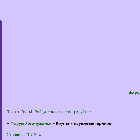
Фору
Привет, Гость!
Войдите
или
зарегистрируйтесь
.
»
Форум Жемчужинка
»
Крупы и крупяные гарниры
Страница:
1
2
3
»