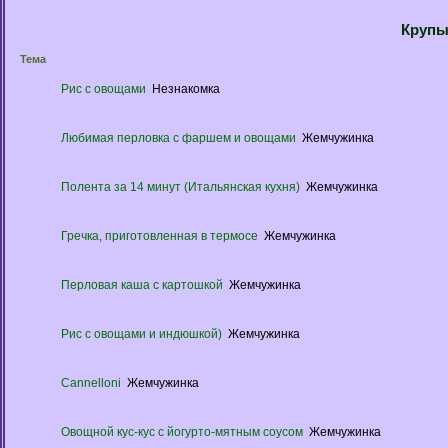
Крупы
Тема
Рис с овощами
Незнакомка
Любимая перловка с фаршем и овощами
Жемчужинка
Полента за 14 минут (Итальянская кухня)
Жемчужинка
Гречка, приготовленная в термосе
Жемчужинка
Перловая каша с картошкой
Жемчужинка
Рис с овощами и индюшкой)
Жемчужинка
Cannelloni
Жемчужинка
Овощной кус-кус с йогурто-мятным соусом
Жемчужинка