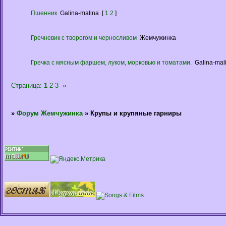
Пшенник
Galina-malina
[
1
2
]
Гречневик с творогом и черносливом
Жемчужинка
Гречка с мясным фаршем, луком, морковью и томатами.
Galina-mal
Страница:
1
2
3
»
»
Форум Жемчужинка
»
Крупы и крупяные гарниры