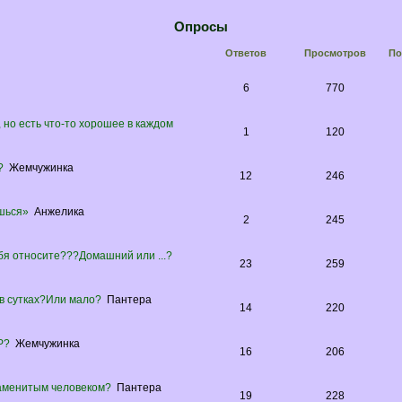
Опросы
Ответов
Просмотров
По
6
770
но есть что-то хорошее в каждом
1
120
?
Жемчужинка
12
246
ешься»
Анжелика
2
245
себя относите???Домашний или ...?
23
259
 в сутках?Или мало?
Пантера
14
220
Р?
Жемчужинка
16
206
наменитым человеком?
Пантера
19
228