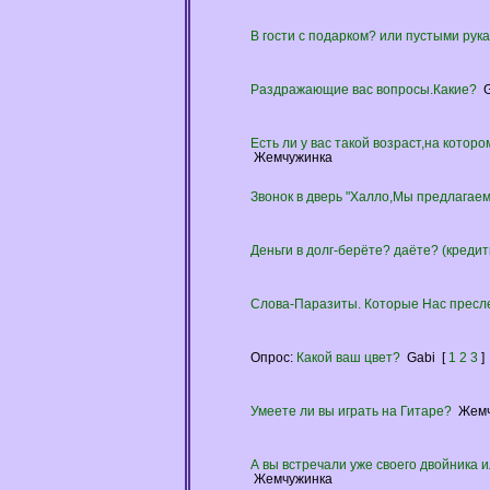
В гости с подарком? или пустыми рук
Раздражающие вас вопросы.Какие?
Есть ли у вас такой возраст,на котор
Жемчужинка
Звонок в дверь "Халло,Мы предлагаем в
Деньги в долг-берёте? даёте? (кредит
Слова-Паразиты. Которые Нас пресле
Опрос:
Какой ваш цвет?
Gabi
[
1
2
3
]
Умеете ли вы играть на Гитаре?
Жем
А вы встречали уже своего двойника 
Жемчужинка