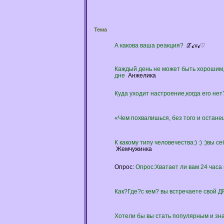
Тема
А какова ваша реакция?
ℒℴνℯ♡
Каждый день не может быть хорошим, 
дне
Анжелика
Куда уходит настроение,когда его нет
«Чем похвалишься, без того и остан
К какому типу человечества:) :) :)вы 
Жемчужинка
Опрос:
Опрос:Хватает ли вам 24 часа
Как?Где?с кем? вы встречаете свой Д
Хотели бы вы стать популярным и з