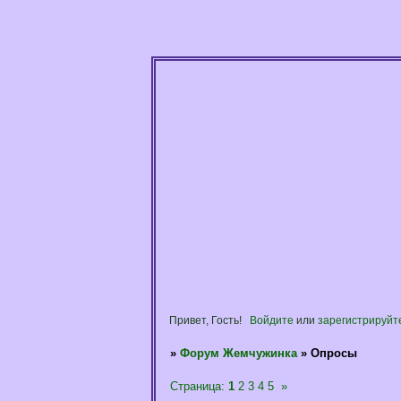
Привет, Гость!
Войдите
или
зарегистрируйт
»
Форум Жемчужинка
»
Опросы
Страница:
1
2
3
4
5
»