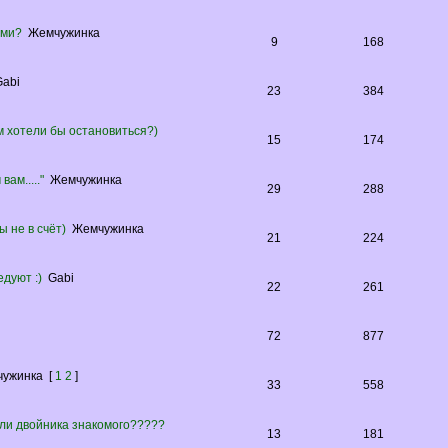
ами?
Жемчужинка
9
168
Gabi
23
384
ом хотели бы остановиться?)
15
174
ам....."
Жемчужинка
29
288
ы не в счёт)
Жемчужинка
21
224
дуют :)
Gabi
22
261
72
877
чужинка
[
1
2
]
33
558
или двойника знакомого?????
13
181