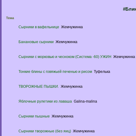
#Блин
Тема
Сырники в вафельнице
Жемчужинка
Банановые сырники
Жемчужинка
Сырники с морковью и чесноком (Система -60) УЖИН
Жемчужинка
Тонкие блины с говяжьей печенью и рисом
Туфелька
ТВОРОЖНЫЕ ПЫШКИ.
Жемчужинка
Яблочные рулетики из лаваша
Galina-malina
Сырники пышные
Жемчужинка
Сырники творожные (без яиц)
Жемчужинка