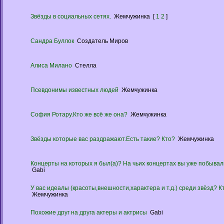
Звёзды в социальных сетях.
Жемчужинка
[
1
2
]
Сандра Буллок
Создатель Миров
Алиса Милано
Стелла
Псевдонимы известных людей
Жемчужинка
София Ротару.Кто же всё же она?
Жемчужинка
Звёзды которые вас раздражают.Есть такие? Кто?
Жемчужинка
Концерты на которых я был(а)? На чьих концертах вы уже побыва
Gabi
У вас идеалы (красоты,внешности,характера и т.д.) среди звёзд? К
Жемчужинка
Похожие друг на друга актеры и актрисы
Gabi