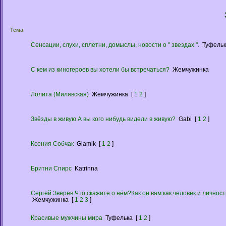
Тема
Сенсации, слухи, сплетни, домыслы, новости о " звездах ".
Туфель
C кем из киногероев вы хотели бы встречаться?
Жемчужинка
Лолита (Милявская)
Жемчужинка
[
1
2
]
Звёзды в живую.А вы кого нибудь видели в живую?
Gabi
[
1
2
]
Ксения Собчак
Glamik
[
1
2
]
Бритни Спирс
Katrinna
Сергей Зверев.Что скажите о нём?Как он вам как человек и личност
Жемчужинка
[
1
2
3
]
Красивые мужчины мира
Туфелька
[
1
2
]