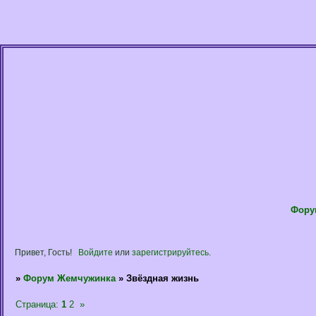
Фору
Привет, Гость!
Войдите
или
зарегистрируйтесь
.
»
Форум Жемчужинка
»
Звёздная жизнь
Страница:
1
2
»