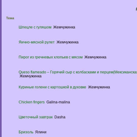
Тема
Шпецле с гуляшом
Жемчужинка
Яично-мясной рулет
Жемчужинка
Пирог из гречневых хлопьев с мясом
Жемчужинка
Queso flameado – Горячий сыр с колбасками и перцем(Мексиканская
Жемчужинка
Куриные голени с картошкой в духовке
Жемчужинка
Chicken fingers
Galina-malina
Цветочный завтрак
Dasha
Бризоль
Ялини