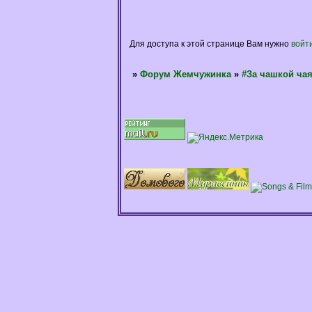
Для доступа к этой странице Вам нужно
войт
»
Форум Жемчужинка
»
#За чашкой ча