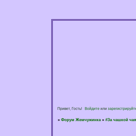
Привет, Гость!
Войдите
или
зарегистрируйт
»
Форум Жемчужинка
»
#За чашкой ча