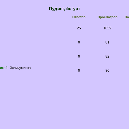
Пудинг, йогурт
Ответов
Просмотров
По
25
1059
0
81
0
82
икой.
Жемчужинка
0
80