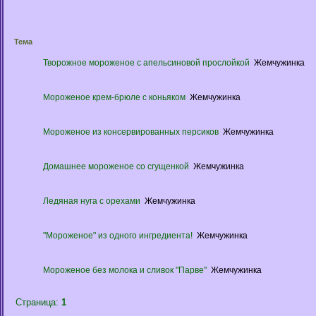
Тема
Творожное мороженое с апельсиновой прослойкой
Жемчужинка
Мороженое крем-брюле с коньяком
Жемчужинка
Мороженое из консервированных персиков
Жемчужинка
Домашнее мороженое со сгущенкой
Жемчужинка
Ледяная нуга с орехами
Жемчужинка
"Мороженое" из одного ингредиента!
Жемчужинка
Мороженое без молока и сливок "Парве"
Жемчужинка
Страница:
1