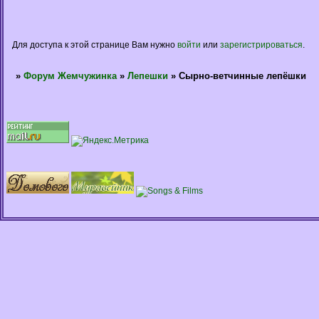
Для доступа к этой странице Вам нужно
войти
или
зарегистрироваться
.
»
Форум Жемчужинка
»
Лепешки
»
Сырно-ветчинные лепёшки