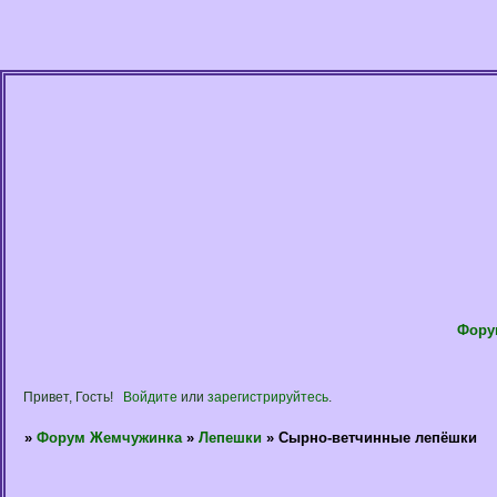
Фору
Привет, Гость!
Войдите
или
зарегистрируйтесь
.
»
Форум Жемчужинка
»
Лепешки
»
Сырно-ветчинные лепёшки