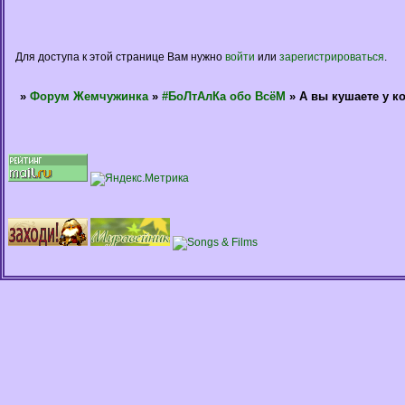
Для доступа к этой странице Вам нужно
войти
или
зарегистрироваться
.
»
Форум Жемчужинка
»
#БоЛтАлКа обо ВсёМ
»
А вы кушаете у к