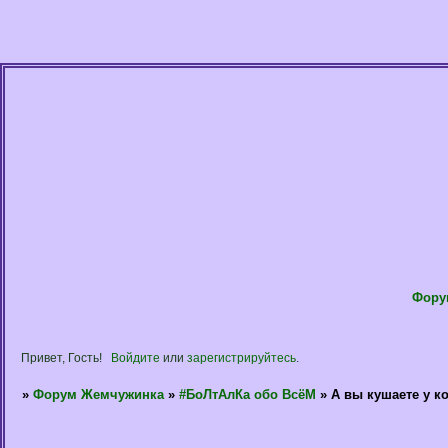
Фору
Привет, Гость!
Войдите
или
зарегистрируйтесь
.
»
Форум Жемчужинка
»
#БоЛтАлКа обо ВсёМ
»
А вы кушаете у к