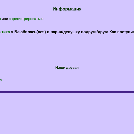
Информация
и
или
зарегистрироваться
.
нтика
»
Влюбилась(лся) в парня/девушку подруги/друга.Как поступи
Наши друзья