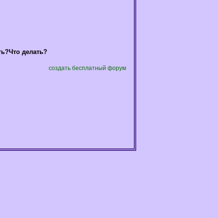
ть?Что делать?
создать бесплатный форум