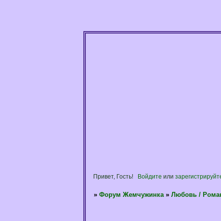
Привет, Гость!
Войдите
или
зарегистрируйт
»
Форум Жемчужинка
»
Любовь / Рома