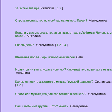
забытые звезды
Ржевский
[
1
2
]
Строка песни,которую я сейчас напеваю.....Какая?
Жемчужинка
Есть ли у вас музыка,которая связывает вас с Любимым Человеком
Какая?
Анжелика
Евровидение
Жемчужинка
[
1
2
3
4
]
Школьная пора-Сборник школьных песен
Gabi
Нравится ли вам слушать новинки? Как узнаёте о новинках в музык
Анжелика
Как вы относитесь к стилю в музыке "русский шансон"?
Хранитель
[
1
2
]
Слова или музыка,что для вас важнее в песне???
Жемчужинка
Ваши любимые группы. Есть? какие?
Жемчужинка