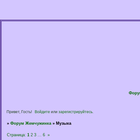
Фору
Привет, Гость!
Войдите
или
зарегистрируйтесь
.
»
Форум Жемчужинка
»
Музыка
Страница:
1
2
3
…
6
»