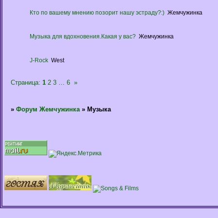
Кто по вашему мнению позорит нашу эстраду?:)
Жемчужинка
Музыка для вдохновения.Какая у вас?
Жемчужинка
J-Rock
West
Страница:
1
2
3
…
6
»
»
Форум Жемчужинка
»
Музыка