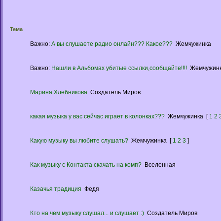
Тема
Важно:
А вы слушаете радио онлайн??? Какое???
Жемчужинка
Важно:
Нашли в Альбомах убитые ссылки,сообщайте!!!!
Жемчужин
Марина Хлебникова
Создатель Миров
какая музыка у вас сейчас играет в колонках???
Жемчужинка
[
1
2
Какую музыку вы любите слушать?
Жемчужинка
[
1
2
3
]
Как музыку с Контакта скачать на комп?
Вселенная
Казачья традиция
Федя
Кто на чем музыку слушал... и слушает :)
Создатель Миров