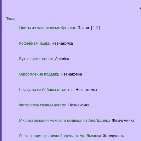
Тема
Цветы из пластиковых бутылок
Ялини
[
1
2
]
Кофейная чашка
Незнакомка
Бутылочки с солью
America
Оформление подарка
Незнакомка
Шкатулка из бобины от скотча
Незнакомка
Фоторамка своими руками
Незнакомка
МК реставрация мехового медведя от АпеЛьсинки
Жемчужинка
Реставрация тряпичной куклы от АпеЛьсинки
Жемчужинка