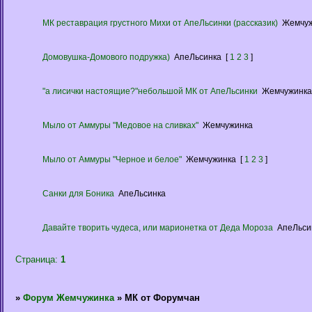
МК реставрация грустного Михи от АпеЛьсинки (рассказик)
Жемчуж
Домовушка-Домового подружка)
АпеЛьсинка
[
1
2
3
]
"а лисички настоящие?"небольшой МК от АпеЛьсинки
Жемчужинка
Мыло от Аммуры "Медовое на сливках"
Жемчужинка
Мыло от Аммуры "Черное и белое"
Жемчужинка
[
1
2
3
]
Санки для Боника
АпеЛьсинка
Давайте творить чудеса, или марионетка от Деда Мороза
АпеЛьси
Страница:
1
»
Форум Жемчужинка
»
МК от Форумчан