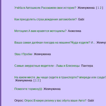
Учёба в Автошколе.Расскажем свои истории?
Жемчужинка
[
1
2
]
Как преодолеть страх,вождения автомобиля?
Gabi
Мотоцикл.А вам нравятся мотоциклы?
Анжелика
Ваша самая далёкая поездка на машине?Куда ездили? И...
Жемчу
Stau / Пробки
Жемчужинка
Самые аккуратные водители - Львы и Близнецы
Пантера
На каком месте ,вы чаще сидите в транспорте? впереди или сзади
Жемчужинка
[
1
2
]
Помогите тормозу)))
Жемчужинка
Опрос:
Опрос:В какую резину у вас обута ваше Авто?
Gabi