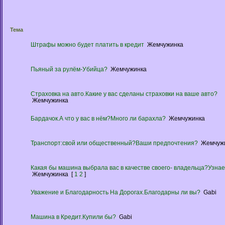
Тема
Штрафы можно будет платить в кредит
Жемчужинка
Пьяный за рулём-Убийца?
Жемчужинка
Страховка на авто.Какие у вас сделаны страховки на ваше авто?
Жемчужинка
Бардачок.А что у вас в нём?Много ли барахла?
Жемчужинка
Транспорт:свой или общественный?Ваши предпочтения?
Жемчуж
Какая бы машина выбрала вас в качестве своего- владельца?Узна
Жемчужинка
[
1
2
]
Уважение и Благодарность На Дорогах.Благодарны ли вы?
Gabi
Машина в Кредит.Купили бы?
Gabi