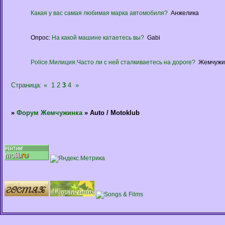
Какая у вас самая любимая марка автомобиля?
Анжелика
Опрос:
На какой машине катаетесь вы?
Gabi
Police.Милиция.Часто ли с ней сталкиваетесь на дороге?
Жемчужи
Страница:
«
1
2
3
4
»
»
Форум Жемчужинка
»
Auto / Motoklub