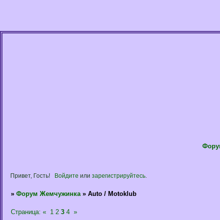
Фору
Привет, Гость!
Войдите
или
зарегистрируйтесь
.
»
Форум Жемчужинка
»
Auto / Motoklub
Страница:
«
1
2
3
4
»