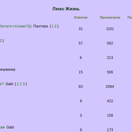
Люкс Жизнь
Ответов
Просмотров
По
отите столько?)))
Пантера
[
1
2
]
31
1101
2
]
57
562
6
213
мчужинка
15
506
те?
Gabi
[
1
2
3
]
83
2084
9
422
3
158
саж
Gabi
9
173