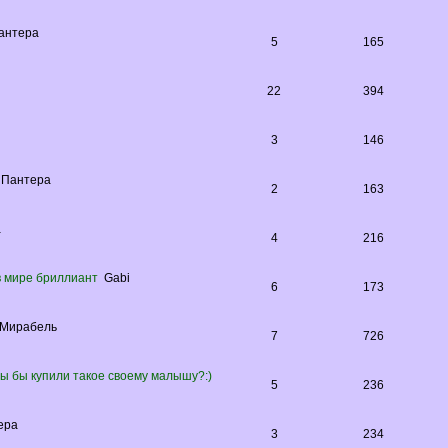
антера
5
165
22
394
3
146
Пантера
2
163
a
4
216
в мире бриллиант
Gabi
6
173
Мирабель
7
726
ы бы купили такое своему малышу?:)
5
236
ера
3
234