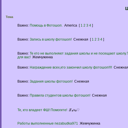
Ш
Тема
Важно:
Помощь в Фотошоп.
America
[
1
2
3
4
]
Важно:
Запись в школу фотошоп!
Снежная
[
1
2
3
4
]
Важно:
Те кто не выполняют задания школы и не посещают школу.
для вас!
Жемчужинка
Важно:
Награждение всех,кто закончил школу фотошоп!!!!
Снежна
Важно:
Задания школы фотошоп!
Снежная
Важно:
Правила студентов школы фотошоп!
Снежная
Те, кто владеет ФШ! Помогите!
ℒℴνℯ♡
Работы выполненные nezabudka971
Жемчужинка