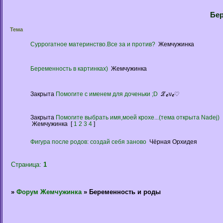
Бер
Тема
Суррогатное материнство.Все за и против?
Жемчужинка
Беременность в картинках)
Жемчужинка
Закрыта
Помогите с именем для доченьки ;D
ℒℴνℯ♡
Закрыта
Помогите выбрать имя,моей крохе...(тема открыта Nadej)
Жемчужинка
[
1
2
3
4
]
Фигура после родов: создай себя заново
Чёрная Орхидея
Страница:
1
»
Форум Жемчужинка
»
Беременность и роды